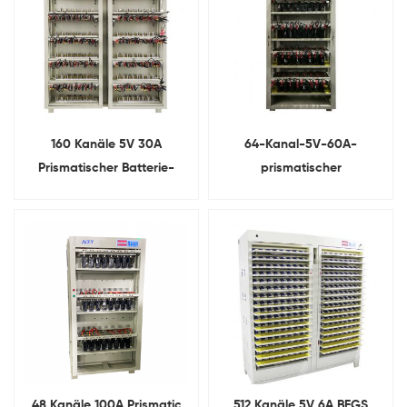
160 Kanäle 5V 30A
64-Kanal-5V-60A-
Prismatischer Batterie-
prismatischer
Lade-Entlade-
Batterielade-/Entladekapazität
Kapazitätstester
48 Kanäle 100A Prismatic
512 Kanäle 5V 6A BFGS