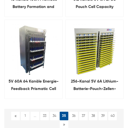
Battery Formation and
Pouch Cell Capacity
Grading System
Grading Tester
5V 60A 64 Kanäle Energie-
256-Kanal 5V 6A Lithium-
Feedback Prismatic Cell
Batterie-Pouch-Zellen-
Battery Capacity Grading
Kapazitäts-Tester
Machine
1
...
33
34
35
36
37
38
39
40