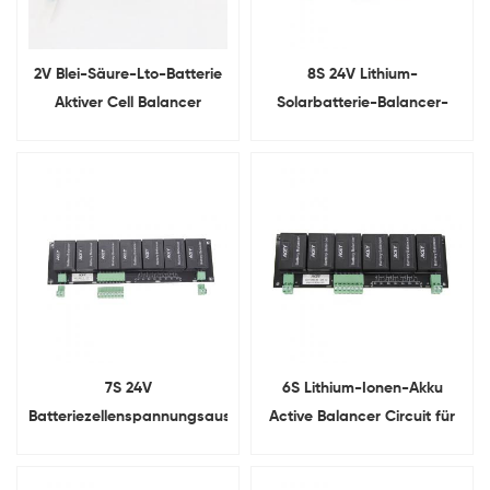
2V Blei-Säure-Lto-Batterie
8S 24V Lithium-
Aktiver Cell Balancer
Solarbatterie-Balancer-
Equalizer
Modul Aktiver Batterie-
Equalizer
7S 24V
6S Lithium-Ionen-Akku
Batteriezellenspannungsausgleicher
Active Balancer Circuit für
für Lifepo4 LTO NCM 18650
Akkupacks
Pack