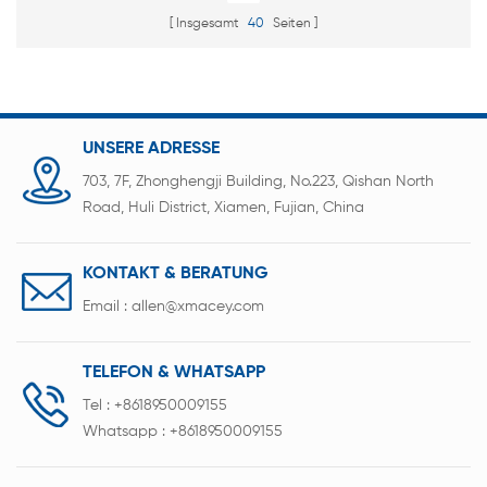
Insgesamt
40
Seiten
UNSERE ADRESSE
703, 7F, Zhonghengji Building, No.223, Qishan North
Road, Huli District, Xiamen, Fujian, China
KONTAKT & BERATUNG
Email :
allen@xmacey.com
TELEFON & WHATSAPP
Tel :
+8618950009155
Whatsapp :
+8618950009155