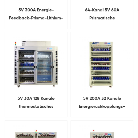
5V 300A Energie-
64-Kanal 5V 60A
Feedback-Prisma-Lithium-
Prismatische
Ionen-
Batteriezellentester-
Batteriekapazitätsprüfgerät
Kapazitätsbewertungsmaschin
5V 30A 128 Kanäle
5V 200A 32 Kanäle
thermostatisches
Energierückkopplungs-
prismatisches Batterie-
Prismenzellen-
Lade-Entlade-Testsystem
Kapazitätsbewertungsmaschin