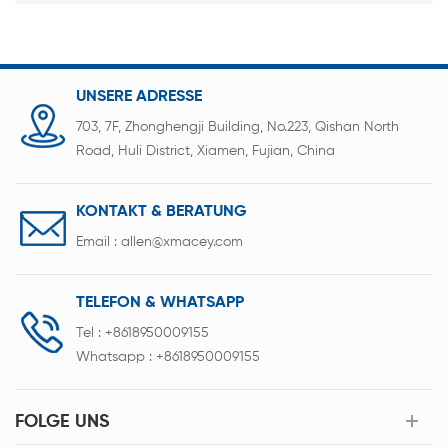
UNSERE ADRESSE
703, 7F, Zhonghengji Building, No.223, Qishan North
Road, Huli District, Xiamen, Fujian, China
KONTAKT & BERATUNG
Email :
allen@xmacey.com
TELEFON & WHATSAPP
Tel :
+8618950009155
Whatsapp :
+8618950009155
FOLGE UNS