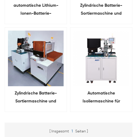
automatische Lithium-
Zylindrische Batterie-
Ionen-Batterie-
Sortiermaschine und
Isolierpapier-
Isolierpapier-
Klebemaschine Für
Klebemaschine 2 in 1
zylindrische Zelle
Zylindrische Batterie-
Automatische
Sortiermaschine und
Isoliermaschine für
Isolierpapier-
Hochlandgerstenpapier
Klebemaschine 2 in 1
zum Aufkleben für
zylindrische Batterien der
Insgesamt
1
Seiten
Größen 32140 und 33140