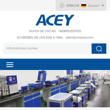
SPRACHE :
Deutsch
RUFEN SIE UNS AN
+8618950009155
SCHREIBEN SIE UNS EINE E-MAIL
allen@xmacey.com