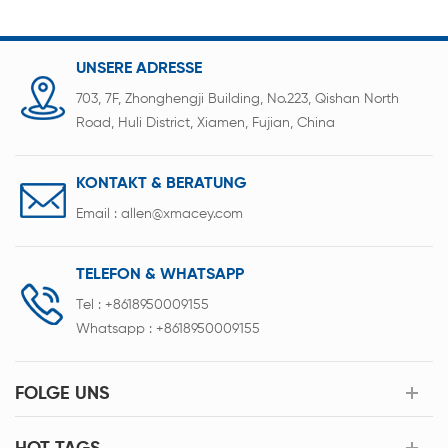
UNSERE ADRESSE
703, 7F, Zhonghengji Building, No.223, Qishan North
Road, Huli District, Xiamen, Fujian, China
KONTAKT & BERATUNG
Email :
allen@xmacey.com
TELEFON & WHATSAPP
Tel :
+8618950009155
Whatsapp :
+8618950009155
FOLGE UNS