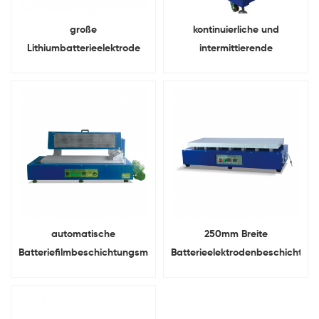
große
kontinuierliche und
Lithiumbatterieelektrode
intermittierende
Dreiwalzen
experimentelle
Transferbeschichtungsgeräte
Transferbeschichtungsmaschin
für Batterieelektroden
automatische
250mm Breite
Batteriefilmbeschichtungsmaschine
Batterieelektrodenbeschichtun
Mit sterbende Deckung
Mit Wärmefunktion