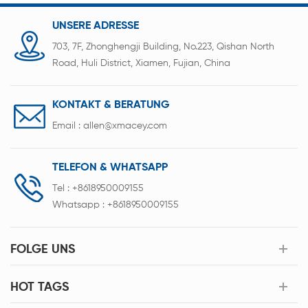
UNSERE ADRESSE
703, 7F, Zhonghengji Building, No.223, Qishan North
Road, Huli District, Xiamen, Fujian, China
KONTAKT & BERATUNG
Email :
allen@xmacey.com
TELEFON & WHATSAPP
Tel :
+8618950009155
Whatsapp :
+8618950009155
FOLGE UNS
HOT TAGS