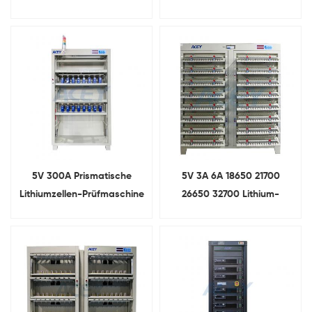
Lithium-Batterien
Entladungszyklus-Tester
5V 300A Prismatische
5V 3A 6A 18650 21700
Lithiumzellen-Prüfmaschine
26650 32700 Lithium-
zur
Ionen-Zellkapazitäts-
Kapazitätsklassifizierung
Sortiermaschine