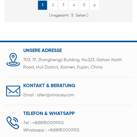
Krokodilklemme
1
2
3
4
5
Insgesamt
5
Seiten
UNSERE ADRESSE
703, 7F, Zhonghengji Building, No.223, Qishan North
Road, Huli District, Xiamen, Fujian, China
KONTAKT & BERATUNG
Email :
allen@xmacey.com
TELEFON & WHATSAPP
Tel :
+8618950009155
Whatsapp :
+8618950009155