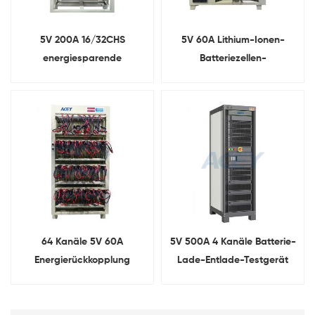
5V 200A 16/32CHS
5V 60A Lithium-Ionen-
energiesparende
Batteriezellen-
prismatische
Sortiermaschine für
Kapazitätsprüfgeräte für
zylindrische/prismatische/Pouc
Lithiumbatterien
Zellen
64 Kanäle 5V 60A
5V 500A 4 Kanäle Batterie-
Energierückkopplung
Lade-Entlade-Testgerät
Prismatischer Batterielade-
und Entladetester mit