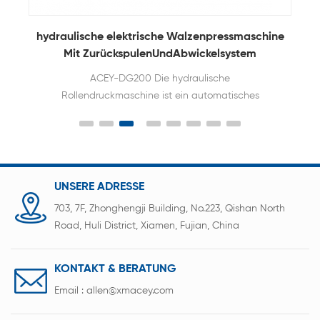
hydraulische elektrische Walzenpressmaschine
Mit ZurückspulenUndAbwickelsystem
ACEY-DG200 Die hydraulische
Rollendruckmaschine ist ein automatisches
Batterieelektroden-Rollpressensystem mit präziser
digitaler Druckregelung
UNSERE ADRESSE
703, 7F, Zhonghengji Building, No.223, Qishan North
Road, Huli District, Xiamen, Fujian, China
KONTAKT & BERATUNG
Email :
allen@xmacey.com