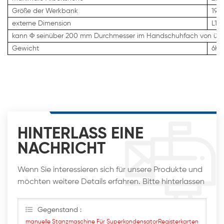
Größe der Werkbank
195
externe Dimension
L19
kann Φ seinüber 200 mm Durchmesser im Handschuhfach von über
Gewicht
6Kg
HINTERLASS EINE
NACHRICHT
Wenn Sie interessieren sich für unsere Produkte und
möchten weitere Details erfahren. Bitte hinterlassen
Sie hier eine Nachricht. Wir werden Ihnen so schnell
wie möglich antworten
Gegenstand :
manuelle Stanzmaschine Für SuperkondensatorRegisterkarten