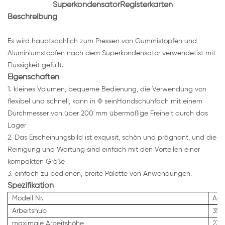
SuperkondensatorRegisterkarten
Beschreibung
Es wird hauptsächlich zum Pressen von Gummistopfen und
Aluminiumstopfen nach dem Superkondensator verwendetist mit
Flüssigkeit gefüllt.
Eigenschaften
1. kleines Volumen, bequeme Bedienung, die Verwendung von
flexibel und schnell, kann in Φ seinHandschuhfach mit einem
Durchmesser von über 200 mm übermäßige Freiheit durch das
Lager
2. Das Erscheinungsbild ist exquisit, schön und prägnant, und die
Reinigung und Wartung sind einfach mit den Vorteilen einer
kompakten Größe
3. einfach zu bedienen, breite Palette von Anwendungen.
Spezifikation
Modell Nr.
ACE
Arbeitshub
35
maximale Arbeitshöhe
23