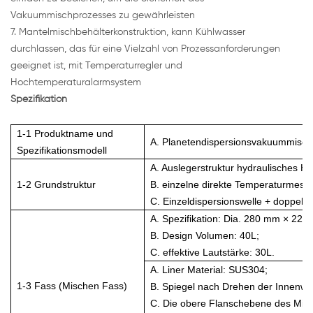
Vakuummischprozesses zu gewährleisten
7. Mantelmischbehälterkonstruktion, kann Kühlwasser
durchlassen, das für eine Vielzahl von Prozessanforderungen
geeignet ist, mit Temperaturregler und
Hochtemperaturalarmsystem
Spezifikation
1-1 Produktname und
A. Planetendispersionsvakuummische
Spezifikationsmodell
A. Auslegerstruktur hydraulisches H
1-2 Grundstruktur
B. einzelne direkte Temperaturmes
C. Einzeldispersionswelle + doppelt
A. Spezifikation: Dia. 280 mm × 220
B. Design Volumen: 40L;
C. effektive Lautstärke: 30L.
A. Liner Material: SUS304;
1-3 Fass (Mischen Fass)
B. Spiegel nach Drehen der Innenwan
C. Die obere Flanschebene des Misc