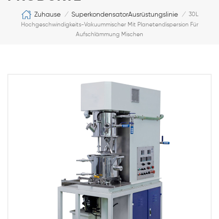
Zuhause
SuperkondensatorAusrüstungslinie
/
/
30L
Hochgeschwindigkeits-Vakuummischer Mit Planetendispersion Für
Aufschlämmung Mischen