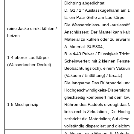
Dichtring abgedichtet
D. G1 / 2 " Auslasskugelhahn am Bod
E. ein Paar Griffe am Laufkörper
Die Wassereinlass- und -auslassöffnu
reine Jacke direkt kühlen /
Anschlüssen; Der Mantel kann kalte
heizen
Material zu kühlen oder zu erwärme
A. Material: SUS304;
B. a Φ40 Pulver / Flüssigkeit Trichte
1-4 oberer Laufkörper
Scheinwerfer; mit 2 kleinen Fenste
(Wasserkocher Deckel)
Beobachtungsloch), einem Vakuumm
(Vakuum / Entlüftung) / Ersatz).
Die langsame Das Rührpaddel und di
Hochgeschwindigkeits-Dispersionswell
gleichzeitig kombiniert mit dem lo
1-5 Mischprinzip
Rühren des Paddels erzeugt das Mate
links-rechts Zirkulation ; Die Hochg
zerbricht die Materialien; Auf diese W
vollständig dispergiert und gleichmä
A. Menge: eine Menge; B. Motorleist