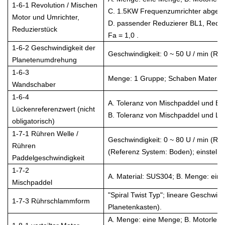
1-6-1 Revolution / Mischen
C. 1.5KW Frequenzumrichter abgest
Motor und Umrichter,
D. passender Reduzierer BL1, Reduk
Reduzierstück
Fa = 1,0 .
1-6-2 Geschwindigkeit der
Geschwindigkeit: 0 ~ 50 U / min (Ref
Planetenumdrehung
1-6-3
Menge: 1 Gruppe; Schaben Material
Wandschaber
1-6-4
A. Toleranz von Mischpaddel und B
Lückenreferenzwert (nicht
B. Toleranz von Mischpaddel und La
obligatorisch)
1-7-1 Rühren Welle /
Geschwindigkeit: 0 ~ 80 U / min (Re
Rühren
(Referenz System: Boden); einstellb
Paddelgeschwindigkeit
1-7-2
A. Material: SUS304; B. Menge: eins
Mischpaddel
"Spiral Twist Typ"; lineare Geschwind
1-7-3 Rührschlammform
Planetenkasten).
A. Menge: eine Menge; B. Motorleist