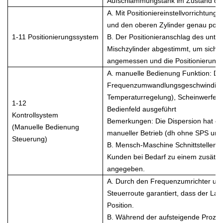
Aufschlämmungstank im Zustand des
A. Mit Positioniereinstellvorrichtun
und den oberen Zylinder genau posi
1-11 Positionierungssystem
B. Der Positionieranschlag des unte
Mischzylinder abgestimmt, um sicherz
angemessen und die Positionierung 
A. manuelle Bedienung Funktion: Da
Frequenzumwandlungsgeschwindigke
Temperaturregelung), Scheinwerfersc
1-12
Bedienfeld ausgeführt
Kontrollsystem
Bemerkungen: Die Dispersion hat ei
(Manuelle Bedienung
manueller Betrieb (dh ohne SPS und 
Steuerung)
B. Mensch-Maschine Schnittstellenbetr
Kunden bei Bedarf zu einem zusätzli
angegeben.
A. Durch den Frequenzumrichter und 
Steuerroute garantiert, dass der La
Position.
B. Während der aufsteigende Prozess