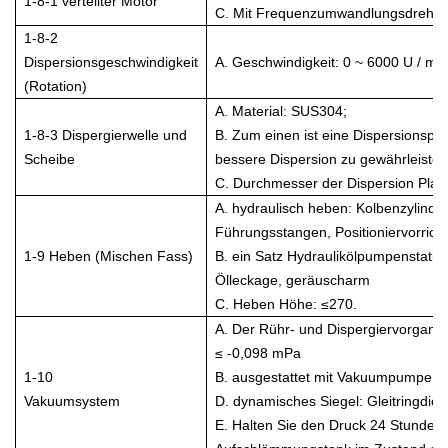
1-8-1 verteilter Motor
C. Mit Frequenzumwandlungsdrehzah
1-8-2
Dispersionsgeschwindigkeit
A. Geschwindigkeit: 0 ~ 6000 U / min,
(Rotation)
A. Material: SUS304;
1-8-3 Dispergierwelle und
B. Zum einen ist eine Dispersionspla
Scheibe
bessere Dispersion zu gewährleisten
C. Durchmesser der Dispersion Pla
A. hydraulisch heben: Kolbenzylinde
Führungsstangen, Positioniervorricht
1-9 Heben (Mischen Fass)
B. ein Satz Hydraulikölpumpenstatio
Ölleckage, geräuscharm
C. Heben Höhe: ≤270.
A. Der Rühr- und Dispergiervorgan
≤ -0,098 mPa
1-10
B. ausgestattet mit Vakuumpumpe 2X
Vakuumsystem
D. dynamisches Siegel: Gleitringdich
E. Halten Sie den Druck 24 Stunden la