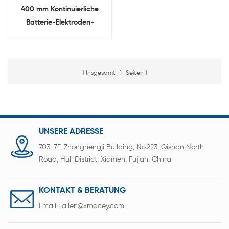
400 mm Kontinuierliche
Batterie-Elektroden-
Kalandriermaschine für
Batterie-Produktionslinie
Insgesamt
1
Seiten
UNSERE ADRESSE
703, 7F, Zhonghengji Building, No.223, Qishan North
Road, Huli District, Xiamen, Fujian, China
KONTAKT & BERATUNG
Email :
allen@xmacey.com