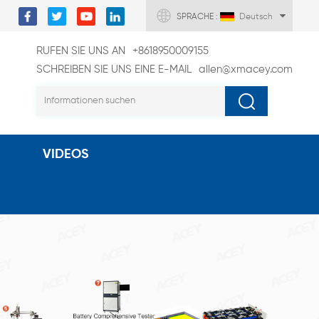
SPRACHE :
Deutsch
RUFEN SIE UNS AN
+8618950009155
SCHREIBEN SIE UNS EINE E-MAIL
allen@xmacey.com
VIDEOS