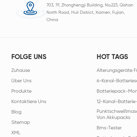
703, 7F, Zhonghengji Building, No.223, Qishan
North Road, Huli District, Xiamen, Fujian,
China
FOLGE UNS
HOT TAGS
Zuhause
Alterungsgeräte F
Über Uns
6-Kanal-Batteries
Produkte
Batteriepack-Mon
Kontaktiere Uns
12-Kanal-Batteri
Punktschweißmasc
Blog
Von Akkupacks
Sitemap
Bms-Tester
XML