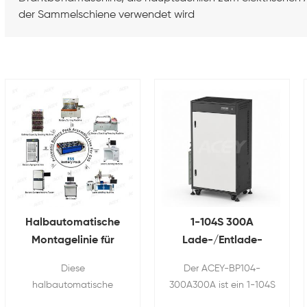
der Sammelschiene verwendet wird
Halbautomatische
1-104S 300A
Montagelinie für
Lade-/Entlade-
prismatische
BMS-Prüfgerät für
Diese
Der ACEY-BP104-
Batteriepacks
Energiespeicherbatterien
halbautomatische
300A300A ist ein 1-104S
Montagelinie wird für
BMS-Tester mit 300-A-