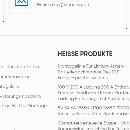
allen@xmacey.com
Email :
HEISSE PRODUKTE
Montagelinie Für Lithium-Ionen-
ür Lithiumbatterien
Batteriepackmodule Des ESS-
ortiermaschine
Energiespeichersystems
tagelinie
100 V 200 A Ladung 200 A Entlad
Energie-Feedback Lithium-Batteri
e-Alterungsmaschine
Ladung Entladung Test Ausrüstun
hine Für Die Montage
5V 3A 6A 18650 21700 26650 32700
Ionen-Zellkapazitäts-Sortiermasc
Computergesteuerte Stapel- Und
Kompressionsmaschine Für Prisma