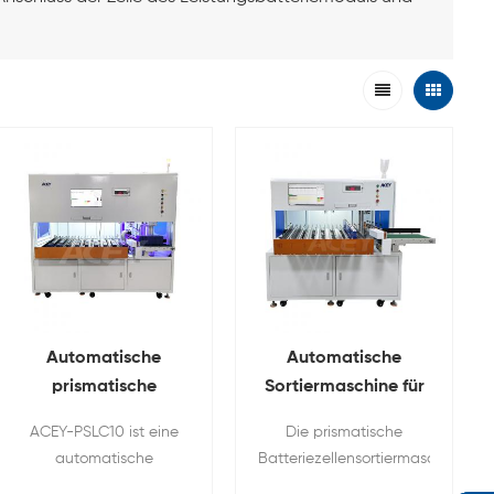
Automatische
Automatische
prismatische
Sortiermaschine für
Zellsortiermaschine
prismatische
ACEY-PSLC10 ist eine
Die prismatische
mit Laserreinigung
LiFePO4-
automatische
Batteriezellensortiermaschine
Batteriezellen zur
prismatische
ACEY-PS8 ist eine