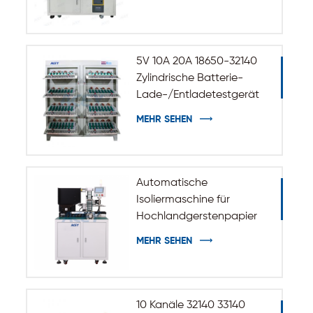
5V 10A 20A 18650-32140
Zylindrische Batterie-
Lade-/Entladetestgerät
MEHR SEHEN
Automatische
Isoliermaschine für
Hochlandgerstenpapier
zum Aufkleben für
MEHR SEHEN
zylindrische Batterien der
Größen 32140 und 33140
10 Kanäle 32140 33140