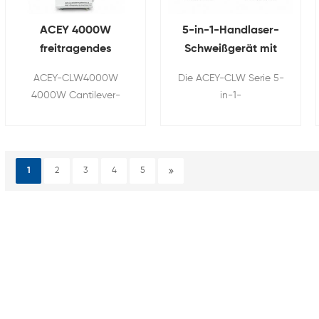
internationaler
Sicherheitsstandards.
ACEY 4000W
5-in-1-Handlaser-
freitragendes
Schweißgerät mit
Galvo-Metall-
Ausleger für das
ACEY-CLW4000W
Die ACEY-CLW Serie 5-
Laserschweißgerät
Schweißen von
4000W Cantilever-
in-1-
für Aluminium, Nickel
Akkus
Galvo-Metall-
Handlaserschweißmaschine
und Kupfer
Laserschweißgerät
wurde speziell für das
bietet flexibles,
Schweißen von
programmierbares und
Lithiumbatterien
1
2
3
4
5
hochgeschwindiges
entwickelt. Dank des
Schweißen für Lithium-
integrierten
Batteriepacks,
Zweiachsen-
Aluminiumsammelschienen
Galvanometersystems
und Kupfer-Aluminium-
und der flexiblen
Verbundverbindungen.
Handhabung
Seine dreiachsige
ermöglicht sie präzises
Auslegerstruktur, die
und stabiles Schweißen
einstellbare
von Aluminium, Nickel,