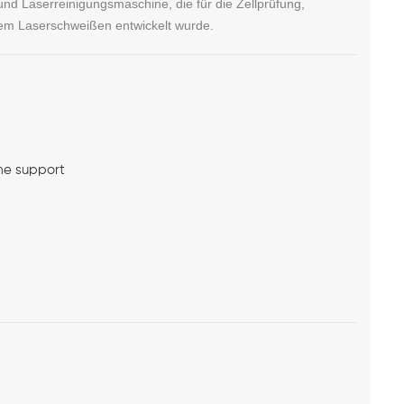
und Laserreinigungsmaschine, die für die Zellprüfung,
dem Laserschweißen entwickelt wurde.
me support