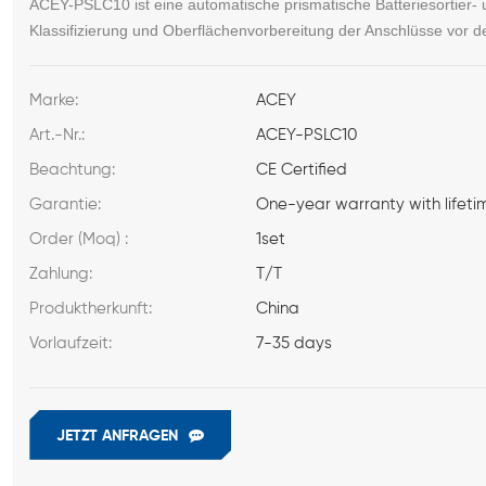
ACEY-PSLC10 ist eine automatische prismatische Batteriesortier- 
Klassifizierung und Oberflächenvorbereitung der Anschlüsse vor 
Marke:
ACEY
Art.-Nr.:
ACEY-PSLC10
Beachtung:
CE Certified
Garantie:
One-year warranty with lifeti
Order (Moq) :
1set
Zahlung:
T/T
Produktherkunft:
China
Vorlaufzeit:
7-35 days
JETZT ANFRAGEN