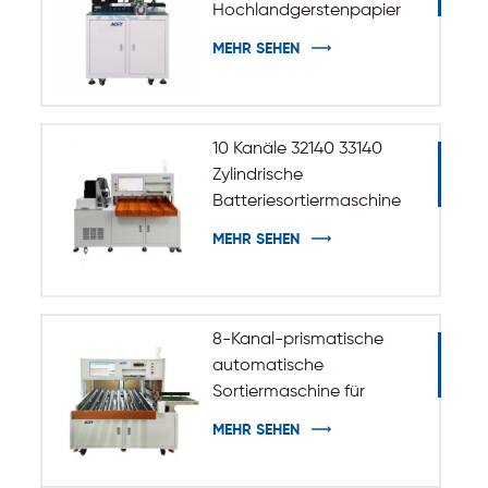
Hochlandgerstenpapier
zum Aufkleben für
MEHR SEHEN
zylindrische Batterien der
Größen 32140 und 33140
10 Kanäle 32140 33140
Zylindrische
Batteriesortiermaschine
MEHR SEHEN
8-Kanal-prismatische
automatische
Sortiermaschine für
Batteriezellen
MEHR SEHEN