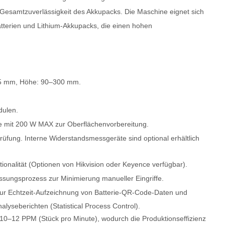
 Gesamtzuverlässigkeit des Akkupacks. Die Maschine eignet sich
atterien und Lithium-Akkupacks, die einen hohen
85 mm, Höhe: 90–300 mm.
dulen.
le mit 200 W MAX zur Oberflächenvorbereitung.
rüfung. Interne Widerstandsmessgeräte sind optional erhältlich
onalität (Optionen von Hikvision oder Keyence verfügbar).
assungsprozess zur Minimierung manueller Eingriffe.
zur Echtzeit-Aufzeichnung von Batterie-QR-Code-Daten und
yseberichten (Statistical Process Control).
 10–12 PPM (Stück pro Minute), wodurch die Produktionseffizienz