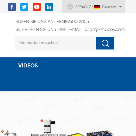
SPRACHE :
Deutsch
RUFEN SIE UNS AN
+8618950009155
SCHREIBEN SIE UNS EINE E-MAIL
allen@xmacey.com
VIDEOS