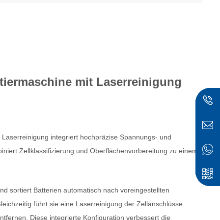
tiermaschine mit Laserreinigung
 Laserreinigung integriert hochpräzise Spannungs- und
iert Zellklassifizierung und Oberflächenvorbereitung zu einem
sc
nd sortiert Batterien automatisch nach voreingestellten
ichzeitig führt sie eine Laserreinigung der Zellanschlüsse
fernen. Diese integrierte Konfiguration verbessert die