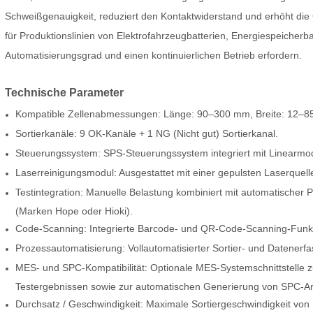
Schweißgenauigkeit, reduziert den Kontaktwiderstand und erhöht die
für Produktionslinien von Elektrofahrzeugbatterien, Energiespeicherb
Automatisierungsgrad und einen kontinuierlichen Betrieb erfordern.
Technische Parameter
Kompatible Zellenabmessungen: Länge: 90–300 mm, Breite: 12–
Sortierkanäle: 9 OK-Kanäle + 1 NG (Nicht gut) Sortierkanal.
Steuerungssystem: SPS-Steuerungssystem integriert mit Linearmo
Laserreinigungsmodul: Ausgestattet mit einer gepulsten Laserquel
Testintegration: Manuelle Belastung kombiniert mit automatischer P
(Marken Hope oder Hioki).
Code-Scanning: Integrierte Barcode- und QR-Code-Scanning-Funkti
Prozessautomatisierung: Vollautomatisierter Sortier- und Datenerf
MES- und SPC-Kompatibilität: Optionale MES-Systemschnittstelle 
Testergebnissen sowie zur automatischen Generierung von SPC-Anal
Durchsatz / Geschwindigkeit: Maximale Sortiergeschwindigkeit von