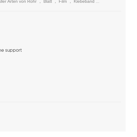
er Arten von Rohr ， Blatt ， Film ， Klebeband ...
me support