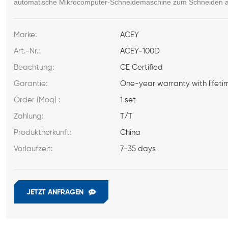
automatische Mikrocomputer-Schneidemaschine zum Schneiden all
Marke:
ACEY
Art.-Nr.:
ACEY-100D
Beachtung:
CE Certified
Garantie:
One-year warranty with lifeti
Order (Moq) :
1 set
Zahlung:
T/T
Produktherkunft:
China
Vorlaufzeit:
7-35 days
JETZT ANFRAGEN