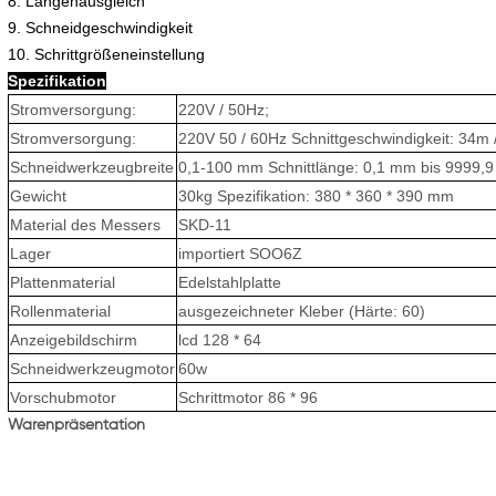
8. Längenausgleich
9. Schneidgeschwindigkeit
10. Schrittgrößeneinstellung
Spezifikation
Stromversorgung:
220V / 50Hz;
Stromversorgung:
220V 50 / 60Hz Schnittgeschwindigkeit: 34m 
Schneidwerkzeugbreite
0,1-100 mm Schnittlänge: 0,1 mm bis 9999,
Gewicht
30kg Spezifikation: 380 * 360 * 390 mm
Material des Messers
SKD-11
Lager
importiert SOO6Z
Plattenmaterial
Edelstahlplatte
Rollenmaterial
ausgezeichneter Kleber (Härte: 60)
Anzeigebildschirm
lcd 128 * 64
Schneidwerkzeugmotor
60w
Vorschubmotor
Schrittmotor 86 * 96
Warenpräsentation