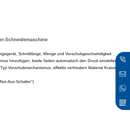
ter-Schneidemaschine
gegerät, Schnittlänge, Menge und Vorschubgeschwindigkeit
smus hinzufügen, beide Seiten automatisch den Druck einstellen
t Typ Vorschubmechanismus, effektiv verhindern Material Kratzer.
"Not-Aus-Schalter")
sc