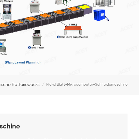
rische Batteriepacks
/
Nickel Blatt-Mikrocomputer-Schneidemaschine
schine