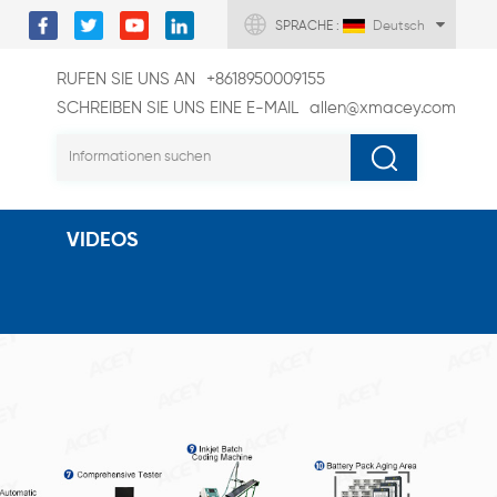
SPRACHE :
Deutsch
RUFEN SIE UNS AN
+8618950009155
SCHREIBEN SIE UNS EINE E-MAIL
allen@xmacey.com
VIDEOS