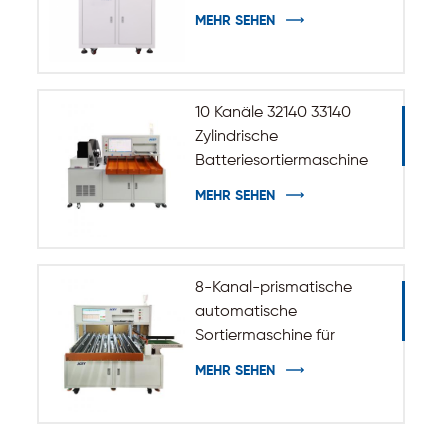
zum Aufkleben für
MEHR SEHEN
zylindrische Batterien der
Größen 32140 und 33140
10 Kanäle 32140 33140
Zylindrische
Batteriesortiermaschine
MEHR SEHEN
8-Kanal-prismatische
automatische
Sortiermaschine für
Batteriezellen
MEHR SEHEN