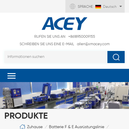
SPRACHE :
Deutsch
RUFEN SIE UNS AN
+8618950009155
SCHREIBEN SIE UNS EINE E-MAIL
allen@xmacey.com
PRODUKTE
Zuhause
Batterie F & E Ausrüstungslinie
/
/