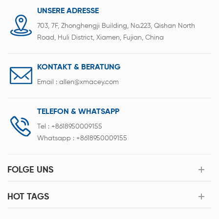
Hochtemperaturbedingungen anpassen
UNSERE ADRESSE
703, 7F, Zhonghengji Building, No.223, Qishan North
Road, Huli District, Xiamen, Fujian, China
KONTAKT & BERATUNG
Email :
allen@xmacey.com
TELEFON & WHATSAPP
Tel :
+8618950009155
Whatsapp :
+8618950009155
FOLGE UNS
HOT TAGS