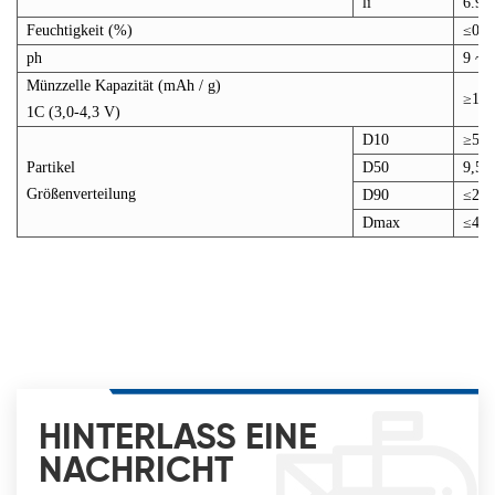
li
6.9 ~
Feuchtigkeit (%)
≤0,1
ph
9 ~ 
Münzzelle Kapazität (mAh / g)
≥151
1C (3,0-4,3 V)
D10
≥5,5
Partikel
D50
9,5 
Größenverteilung
D90
≤20
Dmax
≤45
HINTERLASS EINE
NACHRICHT