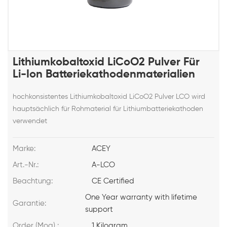
Lithiumkobaltoxid LiCoO2 Pulver Für
Li-Ion Batteriekathodenmaterialien
hochkonsistentes Lithiumkobaltoxid LiCoO2 Pulver LCO wird
hauptsächlich für Rohmaterial für Lithiumbatteriekathoden
verwendet
Marke:
ACEY
Art.-Nr.:
A-LCO
Beachtung:
CE Certified
One Year warranty with lifetime
Garantie:
support
Order (Moq) :
1 Kilogram