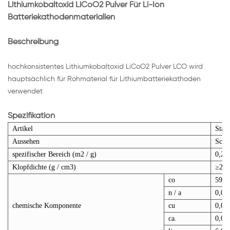
Lithiumkobaltoxid LiCoO2 Pulver Für Li-Ion
Batteriekathodenmaterialien
Beschreibung
hochkonsistentes Lithiumkobaltoxid LiCoO2 Pulver LCO wird
hauptsächlich für Rohmaterial für Lithiumbatteriekathoden
verwendet
Spezifikation
Artikel
Stan
Aussehen
Schw
spezifischer Bereich (m2 / g)
0,2 ~
Klopfdichte (g / cm3)
≥2,8
co
59 ~
n / a
0,00
chemische Komponente
cu
0,00
ca.
0,00