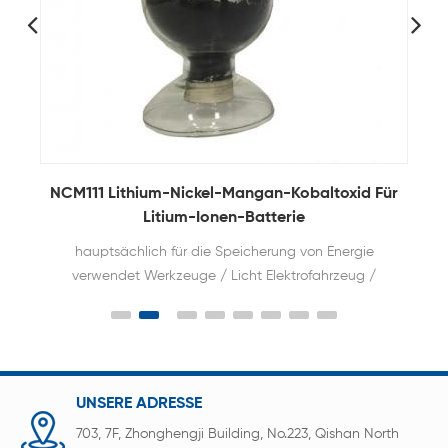
d
NCM111 Lithium-Nickel-Mangan-Kobaltoxid Für
Litium-Ionen-Batterie
hauptsächlich für die Speicherung von Energie
verwendet Werkzeuge / Licht Elektrofahrzeug /
Bergmann Lampe / Handy Macht und so weiter
UNSERE ADRESSE
703, 7F, Zhonghengji Building, No.223, Qishan North