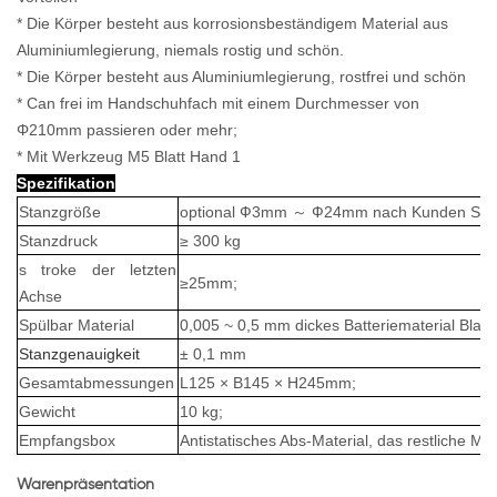
* Die Körper besteht aus korrosionsbeständigem Material aus
Aluminiumlegierung, niemals rostig und schön.
* Die Körper besteht aus Aluminiumlegierung, rostfrei und schön
* Can frei im Handschuhfach mit einem Durchmesser von
Φ210mm passieren oder mehr;
* Mit Werkzeug M5 Blatt Hand 1
Spezifikation
Stanzgröße
optional Ф3mm
～
Ф24mm nach Kunden Spezi
Stanzdruck
≥ 300 kg
s
troke der letzten
≥25mm;
Achse
Spülbar Material
0,005 ~ 0,5 mm dickes Batteriematerial Blatt;
Stanzgenauigkeit
± 0,1 mm
Gesamtabmessungen
L125 × B145 × H245mm;
Gewicht
10 kg;
Empfangsbox
Antistatisches Abs-Material, das restliche Ma
Warenpräsentation