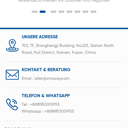
verwendetSchneiden von positiven und negativen
Platten von Lithiumbatterien
UNSERE ADRESSE
703, 7F, Zhonghengji Building, No.223, Qishan North
Road, Huli District, Xiamen, Fujian, China
KONTAKT & BERATUNG
Email :
allen@xmacey.com
TELEFON & WHATSAPP
Tel :
+8618950009155
Whatsapp :
+8618950009155