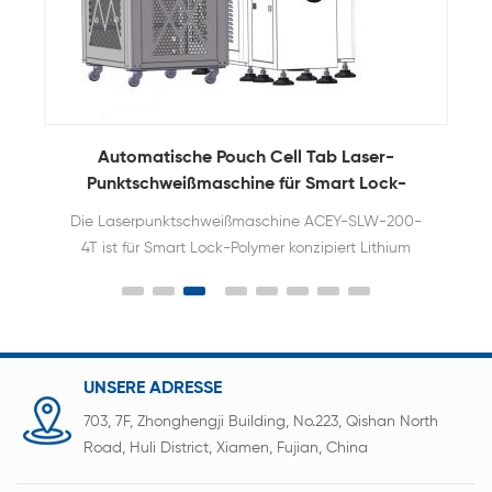
Automatische Pouch Cell Tab Laser-
Punktschweißmaschine für Smart Lock-
Batterie
Die Laserpunktschweißmaschine ACEY-SLW-200-
4T ist für Smart Lock-Polymer konzipiert Lithium
Batteriepacks. Es nutzt Laserschweißtechnologie,
um eine schnelle und zuverlässige Verbindung
zwischen Batterielaschen, Nickelblechen und
Leiterplatten zu erreichen.
UNSERE ADRESSE
703, 7F, Zhonghengji Building, No.223, Qishan North
Road, Huli District, Xiamen, Fujian, China