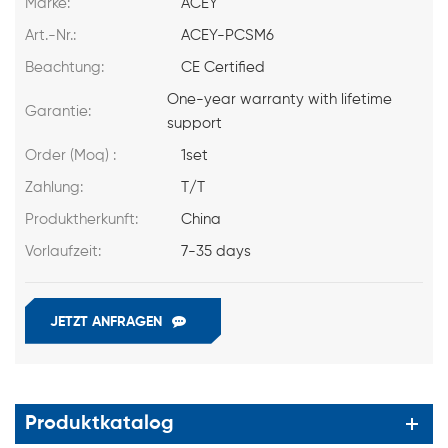
Marke:
ACEY
Art.-Nr.:
ACEY-PCSM6
Beachtung:
CE Certified
One-year warranty with lifetime
Garantie:
support
Order (Moq) :
1set
Zahlung:
T/T
Produktherkunft:
China
Vorlaufzeit:
7-35 days
JETZT ANFRAGEN
Produktkatalog