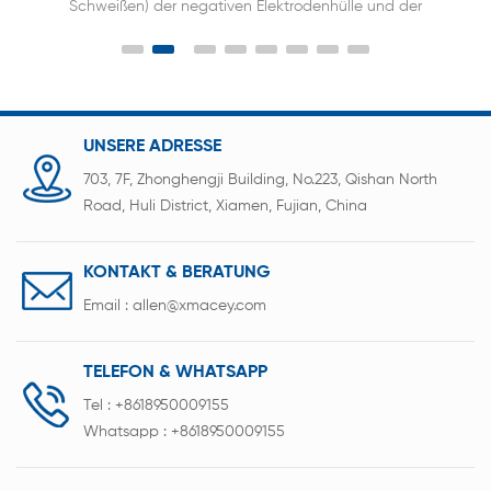
n Elektrodenhülle und der
Schweißkopfes wird für das a
drischen Batterie.
Punktschweißen mit 18650, 21700
32700 Zylinderbatterien v
UNSERE ADRESSE
703, 7F, Zhonghengji Building, No.223, Qishan North
Road, Huli District, Xiamen, Fujian, China
KONTAKT & BERATUNG
Email :
allen@xmacey.com
TELEFON & WHATSAPP
Tel :
+8618950009155
Whatsapp :
+8618950009155