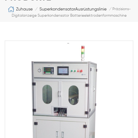
Zuhause
SuperkondensatorAusrüstungslinie
/
/
Präzisions-
Digitalanzeige Superkondensator Batterieelektrodenformmaschine