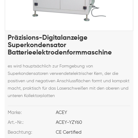
Präzisions-Digitalanzeige
Superkondensator
Batterieelektrodenformmaschine
es wird hauptsächlich zur Formgebung von
Superkondensatoren verwendetelektrischer Kern, der die
positiven und negativen Anschlussflächen formt und kompakt
macht, praktisch für das Laserschweißen mit den oberen und
unteren Kollektorplatten
Marke:
ACEY
Art.-Nr.:
ACEY-YZY60
Beachtung:
CE Certified