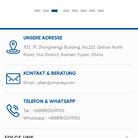
Batterieelektroden-Rollpressensystem mit präziser
digitaler Druckregelung
UNSERE ADRESSE
703, 7F, Zhonghengji Building, No.223, Qishan North
Road, Huli District, Xiamen, Fujian, China
KONTAKT & BERATUNG
Email :
allen@xmacey.com
TELEFON & WHATSAPP
Tel :
+8618950009155
Whatsapp :
+8618950009155