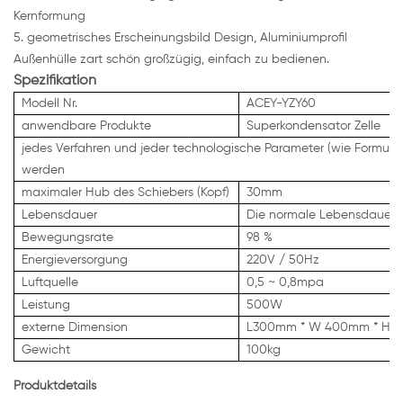
Kernformung
5. geometrisches Erscheinungsbild Design, Aluminiumprofil
Außenhülle zart schön großzügig, einfach zu bedienen.
Spezifikation
Modell Nr.
ACEY-YZY60
anwendbare Produkte
Superkondensator Zelle
jedes Verfahren und jeder technologische Parameter (wie Formungs
werden
maximaler Hub des Schiebers (Kopf)
30mm
Lebensdauer
Die normale Lebensdauer d
Bewegungsrate
98 %
Energieversorgung
220V / 50Hz
Luftquelle
0,5 ~ 0,8mpa
Leistung
500W
externe Dimension
L300mm * W 400mm * H
Gewicht
100kg
Produktdetails