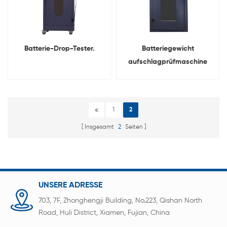
Batterie-Drop-Tester.
Batteriegewicht
aufschlagprüfmaschine
1
2
Insgesamt
2
Seiten
UNSERE ADRESSE
703, 7F, Zhonghengji Building, No.223, Qishan North
Road, Huli District, Xiamen, Fujian, China