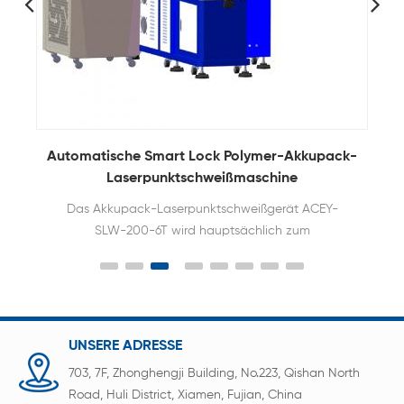
Automatische Smart Lock Polymer-Akkupack-
Laserpunktschweißmaschine
Das Akkupack-Laserpunktschweißgerät ACEY-
SLW-200-6T wird hauptsächlich zum
automatischen Schweißen von Polymer-Akkupack-
Leiterplatten und Akkulaschen in Reihen- und
Parallelschaltung in Mobiltelefonen, Tablets,
Laptops, Smart Locks usw. verwendet.
UNSERE ADRESSE
703, 7F, Zhonghengji Building, No.223, Qishan North
Road, Huli District, Xiamen, Fujian, China