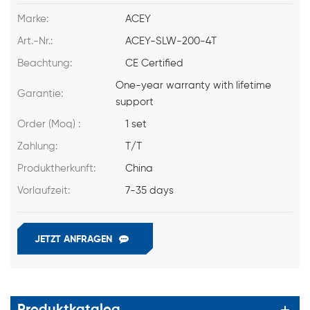
Marke:
ACEY
Art.-Nr.:
ACEY-SLW-200-4T
Beachtung:
CE Certified
One-year warranty with lifetime
Garantie:
support
Order (Moq) :
1 set
Zahlung:
T/T
Produktherkunft:
China
Vorlaufzeit:
7-35 days
JETZT ANFRAGEN
Produktkatalog