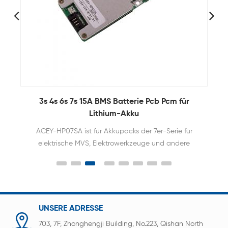
r
3S-8S 40A 60A BMS Lithium Batterie BMS mit
Waage
ür
ACEY-HP08S001 ist eine Same-Port-
e
Schutzplatinenlösung für Akkupacks der 8er-Serie
von Elektrofahrrädern, Elektrowerkzeugen und
.
anderen Produkten
UNSERE ADRESSE
703, 7F, Zhonghengji Building, No.223, Qishan North