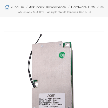
Zuhause
Akkupack-Komponente
Hardware-BMS
/
/
/
13S
14S 15S 48V 50A Bms-Leiterplatte Mit Balance Und NTC