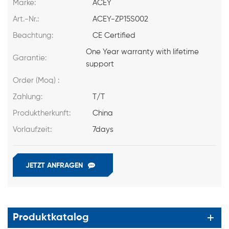
Marke:
ACEY
Art.-Nr.:
ACEY-ZP15S002
Beachtung:
CE Certified
One Year warranty with lifetime
Garantie:
support
Order (Moq) :
Zahlung:
T/T
Produktherkunft:
China
Vorlaufzeit:
7days
JETZT ANFRAGEN
Produktkatalog