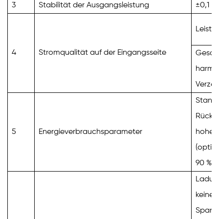
3
Stabilität der Ausgangsleistung
±0,1 %
Leistu
4
Stromqualität auf der Eingangsseite
Gesa
harmo
Verzer
Standa
Rückko
5
Energieverbrauchsparameter
hoher
(optim
90 %
%
Ladun
keine 
Spann