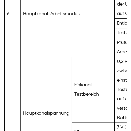
der Ü
auf C
6
Hauptkanal-Arbeitsmodus
Entlad
Trotz
Prüfun
Arbeit
0,2 V
Zwisch
einstel
Einkanal-
Testbe
Testbereich
auf di
versch
Hauptkanalspannung
Batter
7
V
(