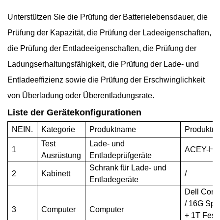
Unterstützen Sie die Prüfung der Batterielebensdauer, die
Prüfung der Kapazität, die Prüfung der Ladeeigenschaften,
die Prüfung der Entladeeigenschaften, die Prüfung der
Ladungserhaltungsfähigkeit, die Prüfung der Lade- und
Entladeeffizienz sowie die Prüfung der Erschwinglichkeit
von Überladung oder Überentladungsrate.
Liste der Gerätekonfigurationen
NEIN.
Kategorie
Produktname
Produktmo
Test
Lade- und
1
ACEY-HR
Ausrüstung
Entladeprüfgeräte
Schrank für Lade- und
2
Kabinett
/
Entladegeräte
Dell Comp
/ 16G Spe
3
Computer
Computer
+ 1T Festp