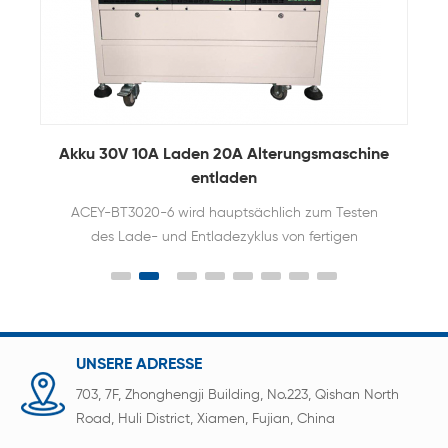
e
Lithium-Akku Ladevorgang Ladezyklus Test
M
Alterungsschrank Maschine
Wird hauptsächlich für den Lade- und
Entladezyklus von Lithiumbatterien verwendet
UNSERE ADRESSE
703, 7F, Zhonghengji Building, No.223, Qishan North
Road, Huli District, Xiamen, Fujian, China