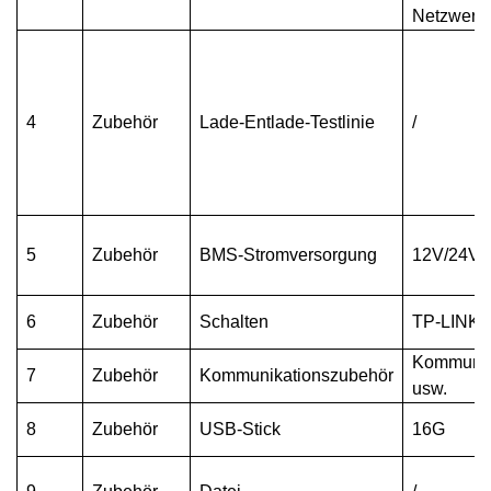
Netzwerk
4
Zubehör
Lade-Entlade-Testlinie
/
5
Zubehör
BMS-Stromversorgung
12V/24V
6
Zubehör
Schalten
TP-LINK 
Kommunika
7
Zubehör
Kommunikationszubehör
usw.
8
Zubehör
USB-Stick
16G