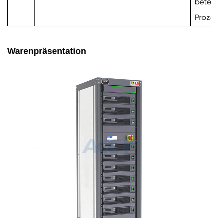
beteil
Prozes
Warenpräsentation