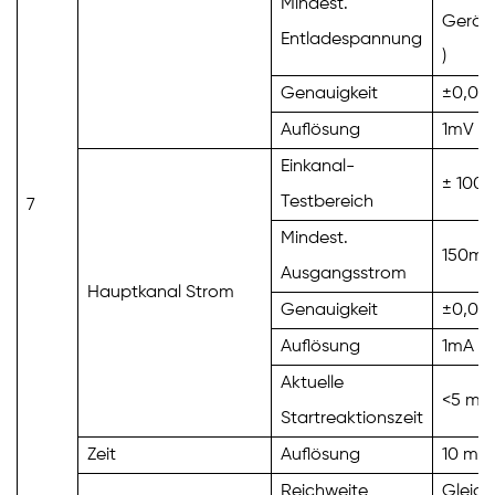
Mindest.
Gerät
Entladespannung
)
Genauigkeit
±0,05 
Auflösung
1mV
Einkanal-
±
100
Testbereich
7
Mindest.
150m
Ausgangsstrom
Hauptkanal Strom
Genauigkeit
±0,05 
Auflösung
1mA
Aktuelle
<5 ms
Startreaktionszeit
Zeit
Auflösung
10 ms
Reichweite
Gleich