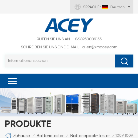
SPRACHE :
Deutsch
RUFEN SIE UNS AN
+8618950009155
SCHREIBEN SIE UNS EINE E-MAIL
allen@xmacey.com
PRODUKTE
Zuhause
Batterietester
Batteriepack-Tester
/
/
/
100V 100A