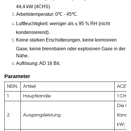
44,4 kW (4CHS)
Arbeitstemperatur: 0℃ - 45℃.
Luftfeuchtigkeit: weniger als ≤ 95 % RH (nicht
kondensierend).
Keine starken Erschütterungen, keine korrosiven
Gase, keine brennbaren oder explosiven Gase in der
Nähe.
Auflösung: AD 16 Bit.
Parameter
NEIN.
Artikel
ACEY-
1
Hauptkanäle
1
CH/M
Die ma
2
Ausgangsleistung
Kanalb
kW;
ze