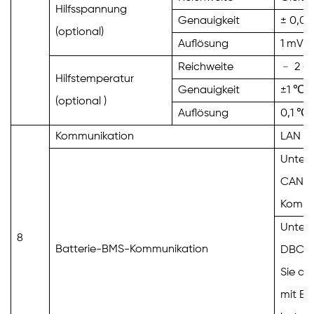
Hilfsspannung
Genauigkeit
±
0,05
(optional)
Auflösung
1
mV
Reichweite
﹣
2
0
Hilfstemperatur
Genauigkeit
±1
℃
(optional
)
Auflösung
0,1
℃
Kommunikation
LAN
Unters
CAN 2
Kommu
Unters
8
Batterie-BMS-Kommunikation
DBC-Im
Sie da
mit B