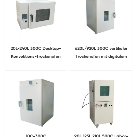
20L-240L 300C Desktop-
620L/920L 300C vertikaler
Konvektions-Trockenofen
Trockenofen mit digitalem
mit digitalem
Temperaturregler
Temperaturregler
10C-300C
90L 125L 210L 500C Labor-