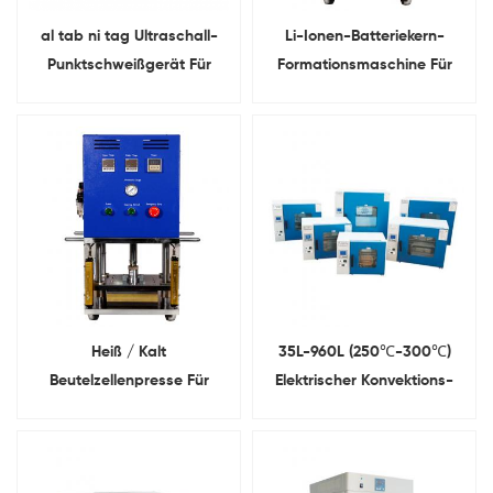
al tab ni tag Ultraschall-
Li-Ionen-Batteriekern-
Punktschweißgerät Für
Formationsmaschine Für
Lithium Batterie
Beutelzelle
Heiß / Kalt
35L-960L (250℃-300℃)
Beutelzellenpresse Für
Elektrischer Konvektions-
Bildung von Li-Ionen-
Schlagtrockenofen mit
Batteriekernen
digitalem Temperaturregler