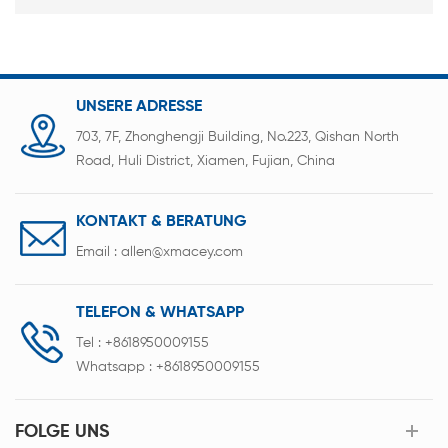
UNSERE ADRESSE
703, 7F, Zhonghengji Building, No.223, Qishan North
Road, Huli District, Xiamen, Fujian, China
KONTAKT & BERATUNG
Email :
allen@xmacey.com
TELEFON & WHATSAPP
Tel :
+8618950009155
Whatsapp :
+8618950009155
FOLGE UNS