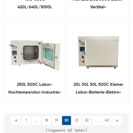
420L/640L/1000L
Vertikal-
Elektrischer Gebläseluft-
Großvakuumtrockenschrank
Trockenofen für das Labor
250L 500C Labor-
20L 30L 50L 500C Kleiner
Hochtemperatur-Industrie-
Labor-Batterie-Elektro-
Vakuum-Trockenofen
Vakuum-Trockenofen
1
...
18
19
20
21
22
...
40
Insgesamt
40
Seiten