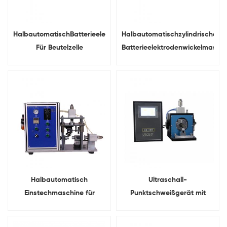
HalbautomatischBatterieelektrodenwickelmaschine
Halbautomatischzylindrische
Für Beutelzelle
Batterieelektrodenwickelmasch
Halbautomatisch
Ultraschall-
Einstechmaschine für
Punktschweißgerät mit
zylindrisches
Lithium-Ionen-Batterie
Batteriegehäuse Für 18650