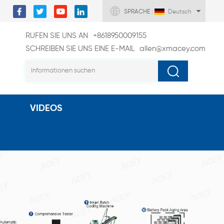
SPRACHE :
Deutsch
RUFEN SIE UNS AN
+8618950009155
SCHREIBEN SIE UNS EINE E-MAIL
allen@xmacey.com
VIDEOS