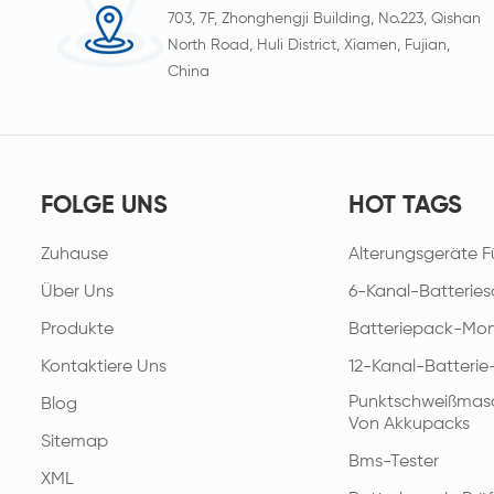
703, 7F, Zhonghengji Building, No.223, Qishan
North Road, Huli District, Xiamen, Fujian,
China
FOLGE UNS
HOT TAGS
Zuhause
Alterungsgeräte F
Über Uns
6-Kanal-Batteries
Produkte
Batteriepack-Mon
Kontaktiere Uns
12-Kanal-Batteri
Punktschweißmasc
Blog
Von Akkupacks
Sitemap
Bms-Tester
XML