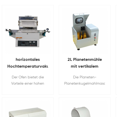
horizontales
2L Planetenmühle
Hochtemperaturvakuum
mit vertikalem
QuartzTube Ofen Für
Schleifen Mit 4
Der Ofen bietet die
Die Planeten-
Trocknen von
Gläser
Vorteile einer hohen
Planetenkugelmahlmaschine
Labormaterial
Temperatur, einer
wird zum schnellen
hochpräzisen
Mahlen von Proben auf
Temperaturregelung,
die kolloidale Feinheit
einer einfachen
verwendet
Bedienung und einer