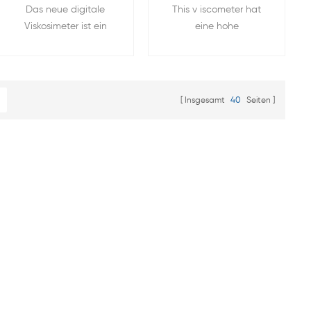
Das neue digitale
This v iscometer hat
Digitalanzeige Mit
digitaler Anzeige im
Viskosimeter ist ein
eine hohe
Berührungssensitiver
Labor
intelligentes Instrument,
Messempfindlichkeit,
Bildschirm
das auf der
gute Entstörung
intelligenten Steuerung
Leistung, zuverlässige
eines Einzelchips
Testergebnisse und
Insgesamt
40
Seiten
basiertMikrocomputer
bequemer BetriebEs ist
ein Instrument zur
Messung der absoluten
Viskosität von
Newtonschen
Flüssigkeiten und der
scheinbaren Viskosität
von Nicht-
Newtonschen
Flüssigkeiten