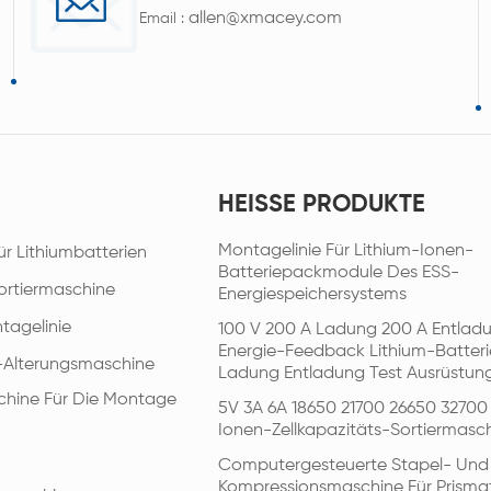
allen@xmacey.com
Email :
HEISSE PRODUKTE
Montagelinie Für Lithium-Ionen-
ür Lithiumbatterien
Batteriepackmodule Des ESS-
ortiermaschine
Energiespeichersystems
tagelinie
100 V 200 A Ladung 200 A Entlad
Energie-Feedback Lithium-Batteri
e-Alterungsmaschine
Ladung Entladung Test Ausrüstun
hine Für Die Montage
5V 3A 6A 18650 21700 26650 32700
Ionen-Zellkapazitäts-Sortiermasc
Computergesteuerte Stapel- Und
Kompressionsmaschine Für Prisma