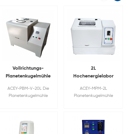
Vollrichtungs-
2L
Planetenkugelmühle
Hochenergielabor
Mit vier
Planetenkugelmühle
ACEY-PBM-V-20L Die
ACEY-MPM-2L
Aluminiumoxidglas
Für Verkauf
Planetenkugelmühle
Planetenkugelmühle
verfügt über vier
kann trocken, in
Kugelschleifhalter, die
Suspension oder in
auf einer
Inertgas betrieben
Planetenscheibe
werdenNeben der
installiert sind
Zerkleinerung können