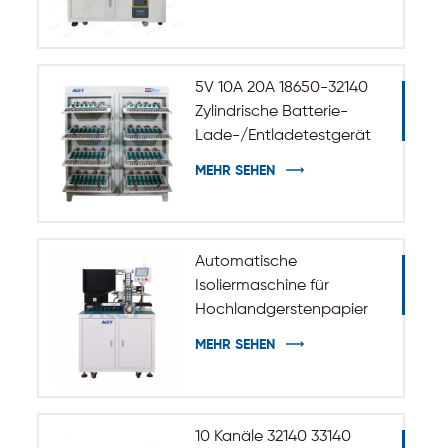
5V 10A 20A 18650-32140
Zylindrische Batterie-
Lade-/Entladetestgerät
MEHR SEHEN
Automatische
Isoliermaschine für
Hochlandgerstenpapier
zum Aufkleben für
MEHR SEHEN
zylindrische Batterien der
Größen 32140 und 33140
10 Kanäle 32140 33140